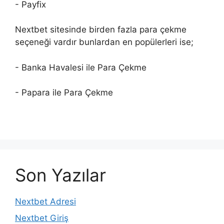
- Payfix
Nextbet sitesinde birden fazla para çekme
seçeneği vardır bunlardan en popülerleri ise;
- Banka Havalesi ile Para Çekme
- Papara ile Para Çekme
Son Yazılar
Nextbet Adresi
Nextbet Giriş