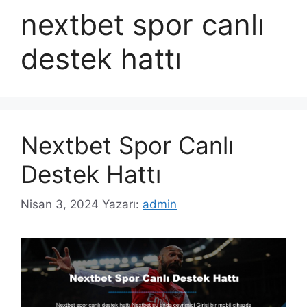
nextbet spor canlı
destek hattı
Nextbet Spor Canlı
Destek Hattı
Nisan 3, 2024
Yazarı:
admin