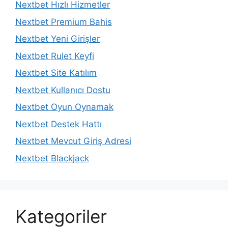
Nextbet Hızlı Hizmetler
Nextbet Premium Bahis
Nextbet Yeni Girişler
Nextbet Rulet Keyfi
Nextbet Site Katılım
Nextbet Kullanıcı Dostu
Nextbet Oyun Oynamak
Nextbet Destek Hattı
Nextbet Mevcut Giriş Adresi
Nextbet Blackjack
Kategoriler