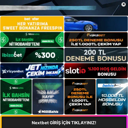
×
Nextbet GİRİŞ İÇİN TIKLAYINIZ!