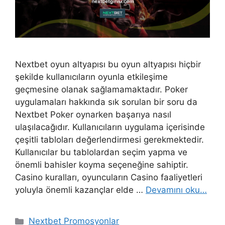
Nextbet oyun altyapısı bu oyun altyapısı hiçbir
şekilde kullanıcıların oyunla etkileşime
geçmesine olanak sağlamamaktadır. Poker
uygulamaları hakkında sık sorulan bir soru da
Nextbet Poker oynarken başarıya nasıl
ulaşılacağıdır. Kullanıcıların uygulama içerisinde
çeşitli tabloları değerlendirmesi gerekmektedir.
Kullanıcılar bu tablolardan seçim yapma ve
önemli bahisler koyma seçeneğine sahiptir.
Casino kuralları, oyuncuların Casino faaliyetleri
yoluyla önemli kazançlar elde …
Devamını oku…
Kategoriler
Nextbet Promosyonlar