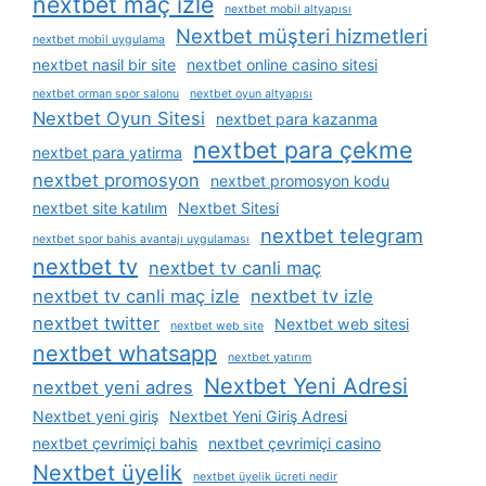
nextbet maç izle
nextbet mobil altyapısı
Nextbet müşteri hizmetleri
nextbet mobil uygulama
nextbet nasil bir site
nextbet online casino sitesi
nextbet orman spor salonu
nextbet oyun altyapısı
Nextbet Oyun Sitesi
nextbet para kazanma
nextbet para çekme
nextbet para yatirma
nextbet promosyon
nextbet promosyon kodu
nextbet site katılım
Nextbet Sitesi
nextbet telegram
nextbet spor bahis avantajı uygulaması
nextbet tv
nextbet tv canli maç
nextbet tv canli maç izle
nextbet tv izle
nextbet twitter
Nextbet web sitesi
nextbet web site
nextbet whatsapp
nextbet yatırım
Nextbet Yeni Adresi
nextbet yeni adres
Nextbet yeni giriş
Nextbet Yeni Giriş Adresi
nextbet çevrimiçi bahis
nextbet çevrimiçi casino
Nextbet üyelik
nextbet üyelik ücreti nedir