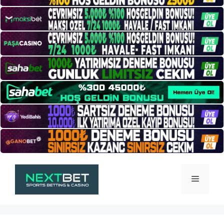
İçeriğe
atla
Menü