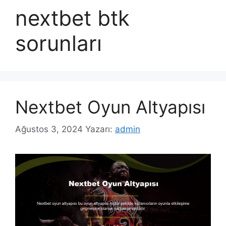
nextbet btk
sorunları
Nextbet Oyun Altyapısı
Ağustos 3, 2024
Yazarı:
admin