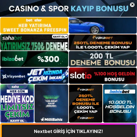
×
Nextbet GİRİŞ İÇİN TIKLAYINIZ!