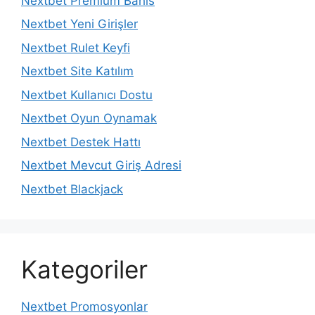
Nextbet Premium Bahis
Nextbet Yeni Girişler
Nextbet Rulet Keyfi
Nextbet Site Katılım
Nextbet Kullanıcı Dostu
Nextbet Oyun Oynamak
Nextbet Destek Hattı
Nextbet Mevcut Giriş Adresi
Nextbet Blackjack
Kategoriler
Nextbet Promosyonlar