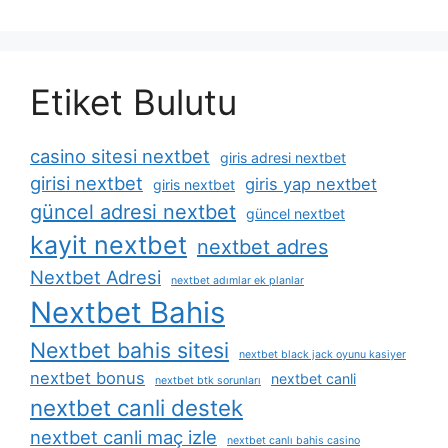
Etiket Bulutu
casino sitesi nextbet
giris adresi nextbet
girisi nextbet
giris yap nextbet
giris nextbet
güncel adresi nextbet
güncel nextbet
kayit nextbet
nextbet adres
Nextbet Adresi
nextbet adımlar ek planlar
Nextbet Bahis
Nextbet bahis sitesi
nextbet black jack oyunu kasiyer
nextbet bonus
nextbet canli
nextbet btk sorunları
nextbet canli destek
nextbet canli maç izle
nextbet canlı bahis casino