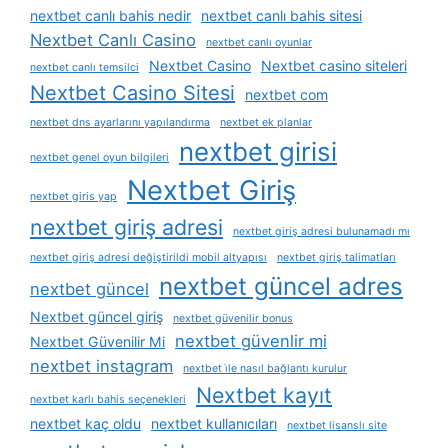
nextbet canlı bahis nedir
nextbet canlı bahis sitesi
Nextbet Canlı Casino
nextbet canlı oyunlar
Nextbet Casino
Nextbet casino siteleri
nextbet canlı temsilci
Nextbet Casino Sitesi
nextbet com
nextbet dns ayarlarını yapılandırma
nextbet ek planlar
nextbet girisi
nextbet genel oyun bilgileri
Nextbet Giriş
nextbet giris yap
nextbet giriş adresi
nextbet giriş adresi bulunamadı mı
nextbet giriş adresi değiştirildi mobil altyapısı
nextbet giriş talimatları
nextbet güncel adres
nextbet güncel
Nextbet güncel giriş
nextbet güvenilir bonus
nextbet güvenlir mi
Nextbet Güvenilir Mi
nextbet instagram
nextbet i̇le nasıl bağlantı kurulur
Nextbet kayıt
nextbet karlı bahis seçenekleri
nextbet kaç oldu
nextbet kullanıcıları
nextbet lisanslı site