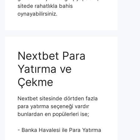
sitede rahatlıkla bahis
oynayabilirsiniz.
Nextbet Para
Yatırma ve
Çekme
Nextbet sitesinde dörtden fazla
para yatırma seçeneği vardır
bunlardan en popülerleri ise;
- Banka Havalesi ile Para Yatırma