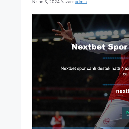
Nisan 3, 2024
Yazarı:
admin