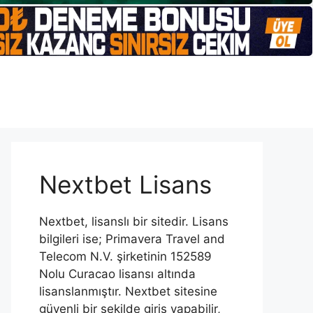
Nextbet Lisans
Nextbet, lisanslı bir sitedir. Lisans
bilgileri ise; Primavera Travel and
Telecom N.V. şirketinin 152589
Nolu Curacao lisansı altında
lisanslanmıştır. Nextbet sitesine
güvenli bir şekilde giriş yapabilir,