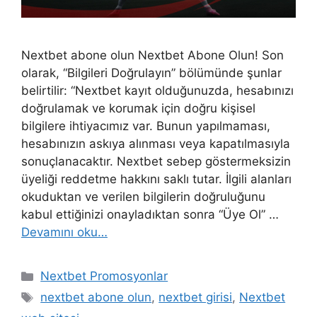
Nextbet abone olun Nextbet Abone Olun! Son
olarak, “Bilgileri Doğrulayın” bölümünde şunlar
belirtilir: “Nextbet kayıt olduğunuzda, hesabınızı
doğrulamak ve korumak için doğru kişisel
bilgilere ihtiyacımız var. Bunun yapılmaması,
hesabınızın askıya alınması veya kapatılmasıyla
sonuçlanacaktır. Nextbet sebep göstermeksizin
üyeliği reddetme hakkını saklı tutar. İlgili alanları
okuduktan ve verilen bilgilerin doğruluğunu
kabul ettiğinizi onayladıktan sonra “Üye Ol” …
Devamını oku…
Kategoriler
Nextbet Promosyonlar
Etiketler
nextbet abone olun
,
nextbet girisi
,
Nextbet