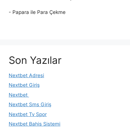
- Papara ile Para Çekme
Son Yazılar
Nextbet Adresi
Nextbet Giriş
Nextbet
Nextbet Sms Giriş
Nextbet Tv Spor
Nextbet Bahis Sistemi