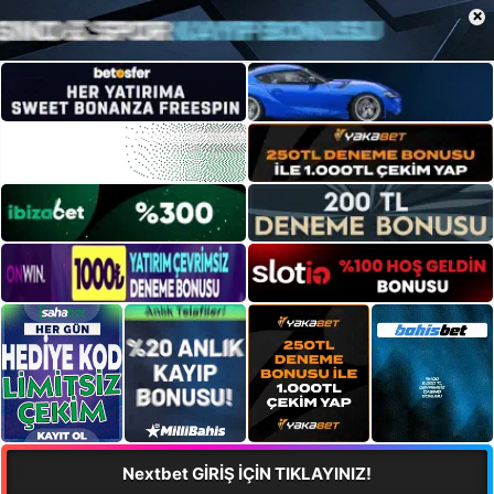
×
Nextbet GİRİŞ İÇİN TIKLAYINIZ!