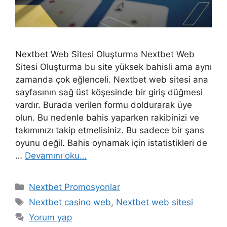
Nextbet Web Sitesi Oluşturma Nextbet Web
Sitesi Oluşturma bu site yüksek bahisli ama aynı
zamanda çok eğlenceli. Nextbet web sitesi ana
sayfasının sağ üst köşesinde bir giriş düğmesi
vardır. Burada verilen formu doldurarak üye
olun. Bu nedenle bahis yaparken rakibinizi ve
takımınızı takip etmelisiniz. Bu sadece bir şans
oyunu değil. Bahis oynamak için istatistikleri de
…
Devamını oku…
Kategoriler
Nextbet Promosyonlar
Etiketler
Nextbet casino web
,
Nextbet web sitesi
Yorum yap