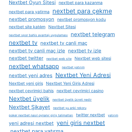
Nextbet Oyun Sitesi
nextbet para kazanma
nextbet para çekme
nextbet para yatirma
nextbet promosyon
nextbet promosyon kodu
nextbet site katılım
Nextbet Sitesi
nextbet telegram
nextbet spor bahis avantajı uygulaması
nextbet tv
nextbet tv canli maç
nextbet tv canli maç izle
nextbet tv izle
nextbet twitter
Nextbet web sitesi
nextbet web site
nextbet whatsapp
nextbet yatırım
Nextbet Yeni Adresi
nextbet yeni adres
Nextbet yeni giriş
Nextbet Yeni Giriş Adresi
nextbet çevrimiçi bahis
nextbet çevrimiçi casino
Nextbet üyelik
nextbet üyelik ücreti nedir
Nextbet Şikayet
nextbet şu anki rekoru
twitter nextbet
poker nextbet nasıl oynanır giriş talimatları
yatırım
yeni giris nextbet
yeni adresi nextbet
nextbet para yatırma