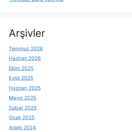
Arşivler
Temmuz 2026
Haziran 2026
Ekim 2025
Eylül 2025
Haziran 2025
Mayıs 2025
Şubat 2025
Ocak 2025
Aralık 2024