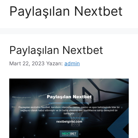
Paylaşılan Nextbet
Paylaşılan Nextbet
Mart 22, 2023
Yazarı:
admin