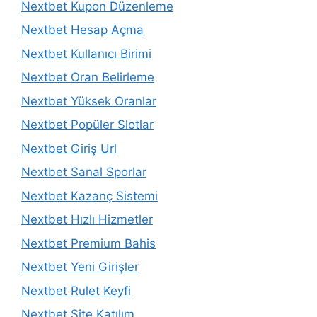
Nextbet Kupon Düzenleme
Nextbet Hesap Açma
Nextbet Kullanıcı Birimi
Nextbet Oran Belirleme
Nextbet Yüksek Oranlar
Nextbet Popüler Slotlar
Nextbet Giriş Url
Nextbet Sanal Sporlar
Nextbet Kazanç Sistemi
Nextbet Hızlı Hizmetler
Nextbet Premium Bahis
Nextbet Yeni Girişler
Nextbet Rulet Keyfi
Nextbet Site Katılım