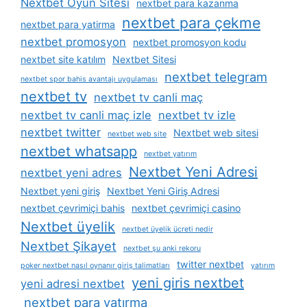
Nextbet Oyun Sitesi
nextbet para kazanma
nextbet para çekme
nextbet para yatirma
nextbet promosyon
nextbet promosyon kodu
nextbet site katılım
Nextbet Sitesi
nextbet telegram
nextbet spor bahis avantajı uygulaması
nextbet tv
nextbet tv canli maç
nextbet tv canli maç izle
nextbet tv izle
nextbet twitter
Nextbet web sitesi
nextbet web site
nextbet whatsapp
nextbet yatırım
Nextbet Yeni Adresi
nextbet yeni adres
Nextbet yeni giriş
Nextbet Yeni Giriş Adresi
nextbet çevrimiçi bahis
nextbet çevrimiçi casino
Nextbet üyelik
nextbet üyelik ücreti nedir
Nextbet Şikayet
nextbet şu anki rekoru
twitter nextbet
poker nextbet nasıl oynanır giriş talimatları
yatırım
yeni giris nextbet
yeni adresi nextbet
nextbet para yatırma