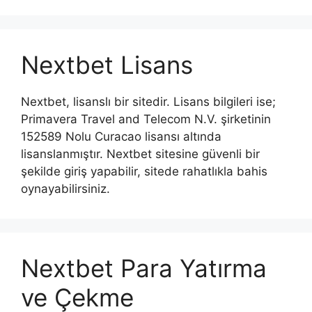
Nextbet Lisans
Nextbet, lisanslı bir sitedir. Lisans bilgileri ise;
Primavera Travel and Telecom N.V. şirketinin
152589 Nolu Curacao lisansı altında
lisanslanmıştır. Nextbet sitesine güvenli bir
şekilde giriş yapabilir, sitede rahatlıkla bahis
oynayabilirsiniz.
Nextbet Para Yatırma
ve Çekme