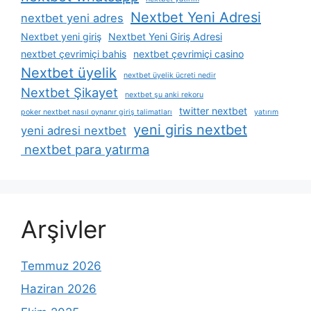
Nextbet Yeni Adresi
nextbet yeni adres
Nextbet yeni giriş
Nextbet Yeni Giriş Adresi
nextbet çevrimiçi bahis
nextbet çevrimiçi casino
Nextbet üyelik
nextbet üyelik ücreti nedir
Nextbet Şikayet
nextbet şu anki rekoru
twitter nextbet
poker nextbet nasıl oynanır giriş talimatları
yatırım
yeni giris nextbet
yeni adresi nextbet
nextbet para yatırma
Arşivler
Temmuz 2026
Haziran 2026