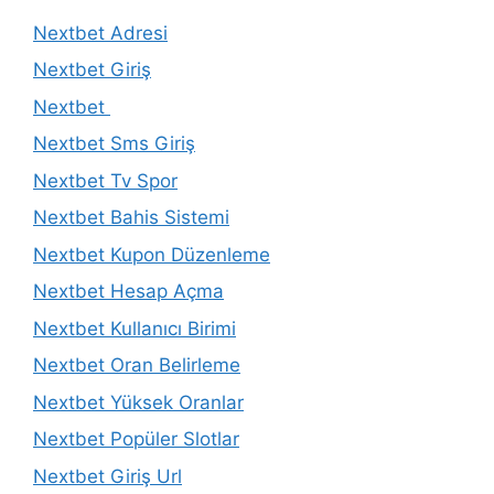
Nextbet Adresi
Nextbet Giriş
Nextbet
Nextbet Sms Giriş
Nextbet Tv Spor
Nextbet Bahis Sistemi
Nextbet Kupon Düzenleme
Nextbet Hesap Açma
Nextbet Kullanıcı Birimi
Nextbet Oran Belirleme
Nextbet Yüksek Oranlar
Nextbet Popüler Slotlar
Nextbet Giriş Url