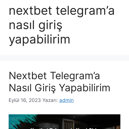
nextbet telegram’a
nasıl giriş
yapabilirim
Nextbet Telegram’a
Nasıl Giriş Yapabilirim
Eylül 16, 2023
Yazarı:
admin