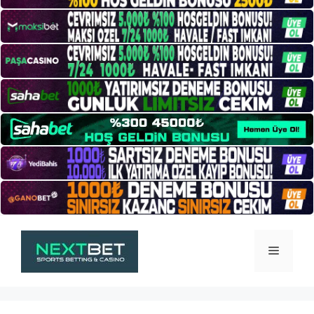
İçeriğe
atla
Menü