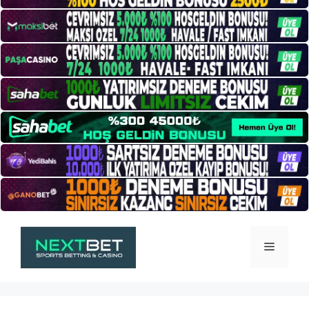
İçeriğe
atla
Menü