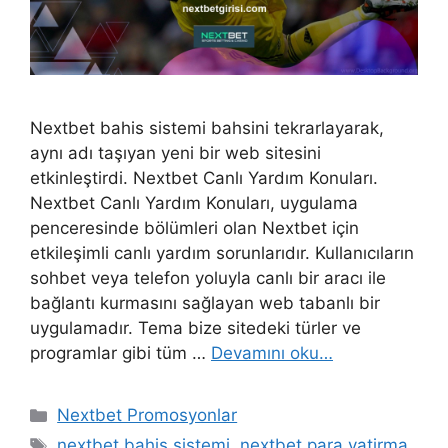
Nextbet bahis sistemi bahsini tekrarlayarak,
aynı adı taşıyan yeni bir web sitesini
etkinleştirdi. Nextbet Canlı Yardım Konuları.
Nextbet Canlı Yardım Konuları, uygulama
penceresinde bölümleri olan Nextbet için
etkileşimli canlı yardım sorunlarıdır. Kullanıcıların
sohbet veya telefon yoluyla canlı bir aracı ile
bağlantı kurmasını sağlayan web tabanlı bir
uygulamadır. Tema bize sitedeki türler ve
programlar gibi tüm …
Devamını oku…
Kategoriler
Nextbet Promosyonlar
Etiketler
nextbet bahis sistemi
,
nextbet para yatirma
,