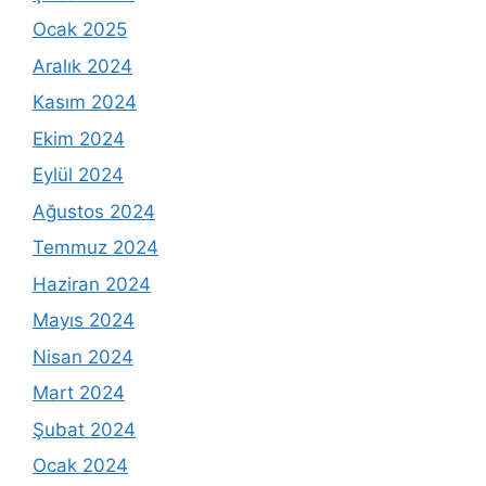
Ocak 2025
Aralık 2024
Kasım 2024
Ekim 2024
Eylül 2024
Ağustos 2024
Temmuz 2024
Haziran 2024
Mayıs 2024
Nisan 2024
Mart 2024
Şubat 2024
Ocak 2024