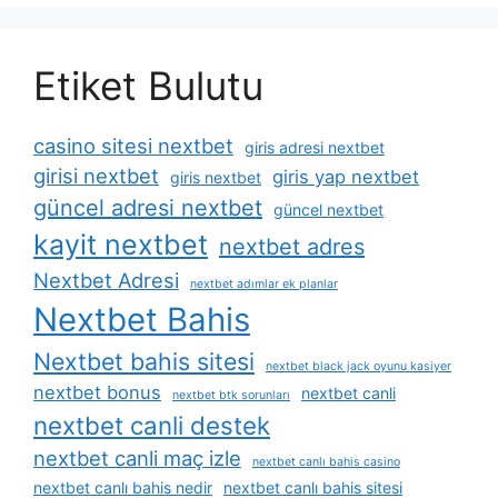
Etiket Bulutu
casino sitesi nextbet
giris adresi nextbet
girisi nextbet
giris yap nextbet
giris nextbet
güncel adresi nextbet
güncel nextbet
kayit nextbet
nextbet adres
Nextbet Adresi
nextbet adımlar ek planlar
Nextbet Bahis
Nextbet bahis sitesi
nextbet black jack oyunu kasiyer
nextbet bonus
nextbet canli
nextbet btk sorunları
nextbet canli destek
nextbet canli maç izle
nextbet canlı bahis casino
nextbet canlı bahis nedir
nextbet canlı bahis sitesi