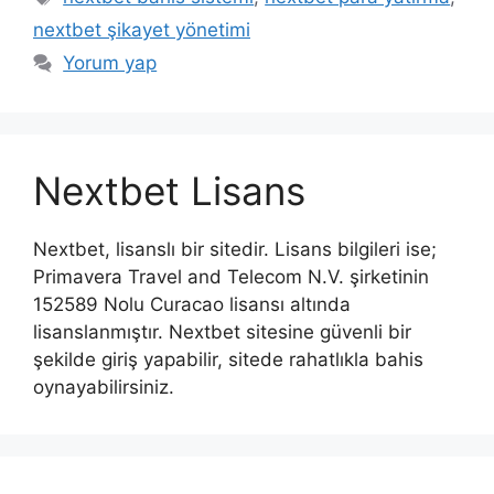
nextbet şikayet yönetimi
Yorum yap
Nextbet Lisans
Nextbet, lisanslı bir sitedir. Lisans bilgileri ise;
Primavera Travel and Telecom N.V. şirketinin
152589 Nolu Curacao lisansı altında
lisanslanmıştır. Nextbet sitesine güvenli bir
şekilde giriş yapabilir, sitede rahatlıkla bahis
oynayabilirsiniz.