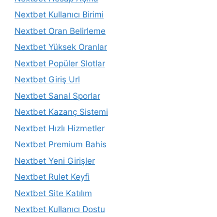
Nextbet Kullanıcı Birimi
Nextbet Oran Belirleme
Nextbet Yüksek Oranlar
Nextbet Popüler Slotlar
Nextbet Giriş Url
Nextbet Sanal Sporlar
Nextbet Kazanç Sistemi
Nextbet Hızlı Hizmetler
Nextbet Premium Bahis
Nextbet Yeni Girişler
Nextbet Rulet Keyfi
Nextbet Site Katılım
Nextbet Kullanıcı Dostu