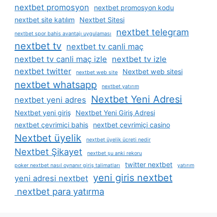
nextbet promosyon
nextbet promosyon kodu
nextbet site katılım
Nextbet Sitesi
nextbet telegram
nextbet spor bahis avantajı uygulaması
nextbet tv
nextbet tv canli maç
nextbet tv canli maç izle
nextbet tv izle
nextbet twitter
Nextbet web sitesi
nextbet web site
nextbet whatsapp
nextbet yatırım
Nextbet Yeni Adresi
nextbet yeni adres
Nextbet yeni giriş
Nextbet Yeni Giriş Adresi
nextbet çevrimiçi bahis
nextbet çevrimiçi casino
Nextbet üyelik
nextbet üyelik ücreti nedir
Nextbet Şikayet
nextbet şu anki rekoru
twitter nextbet
poker nextbet nasıl oynanır giriş talimatları
yatırım
yeni giris nextbet
yeni adresi nextbet
nextbet para yatırma