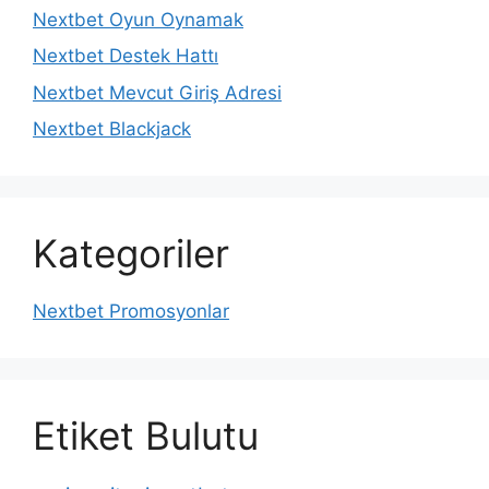
Nextbet Oyun Oynamak
Nextbet Destek Hattı
Nextbet Mevcut Giriş Adresi
Nextbet Blackjack
Kategoriler
Nextbet Promosyonlar
Etiket Bulutu