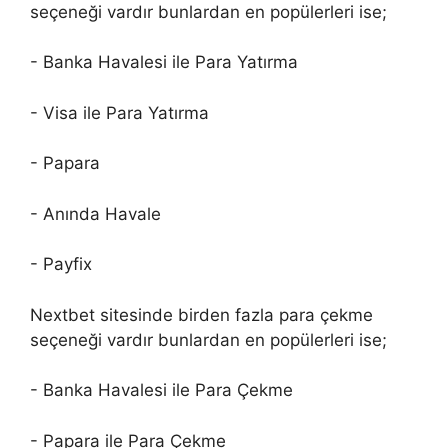
seçeneği vardır bunlardan en popülerleri ise;
- Banka Havalesi ile Para Yatırma
- Visa ile Para Yatırma
- Papara
- Anında Havale
- Payfix
Nextbet sitesinde birden fazla para çekme
seçeneği vardır bunlardan en popülerleri ise;
- Banka Havalesi ile Para Çekme
- Papara ile Para Çekme