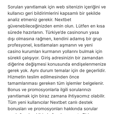
Soruları yanıtlamak için web sitenizin içeriğini ve
kullanıcı geri bildirimlerini kapsamlı bir şekilde
analiz etmeniz gerekir. Nextbet
güvenebileceğinizden emin olun. Lütfen en kısa
sürede hazırlanın. Türkiye’de casinonun yasa
dışı olmasına rağmen, kendini adamış bir grup
profesyonel, kısıtlamaları aşmanın ve yeni
casino kurumları kurmanın yollarını bulmak için
sürekli çalışıyor. Giriş adresinizin bir zamandan
diğerine değişmesi konusunda endişelenmenize
gerek yok. Aynı durum temalar için de geçerlidir.
Hizmetin teslim edilmesinden önce
tamamlanması gereken tüm işlemler belgelenir.
Bonus ve promosyonlarla ilgili sorularınızı
yanıtlamak için biraz zamana ihtiyacımız olabilir.
Tüm yeni kullanıcılar Nextbet canlı destek
bonusları ve promosyonları hakkında sorular