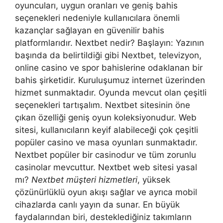
oyuncuları, uygun oranları ve geniş bahis
seçenekleri nedeniyle kullanıcılara önemli
kazançlar sağlayan en güvenilir bahis
platformlarıdır. Nextbet nedir? Başlayın: Yazının
başında da belirtildiği gibi Nextbet, televizyon,
online casino ve spor bahislerine odaklanan bir
bahis şirketidir. Kuruluşumuz internet üzerinden
hizmet sunmaktadır. Oyunda mevcut olan çeşitli
seçenekleri tartışalım. Nextbet sitesinin öne
çıkan özelliği geniş oyun koleksiyonudur. Web
sitesi, kullanıcıların keyif alabileceği çok çeşitli
popüler casino ve masa oyunları sunmaktadır.
Nextbet popüler bir casinodur ve tüm zorunlu
casinolar mevcuttur. Nextbet web sitesi yasal
mı?
Nextbet müşteri hizmetleri
, yüksek
çözünürlüklü oyun akışı sağlar ve ayrıca mobil
cihazlarda canlı yayın da sunar. En büyük
faydalarından biri, desteklediğiniz takımların