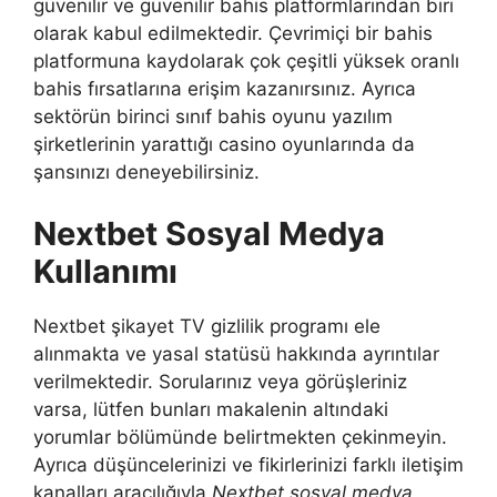
güvenilir ve güvenilir bahis platformlarından biri
olarak kabul edilmektedir. Çevrimiçi bir bahis
platformuna kaydolarak çok çeşitli yüksek oranlı
bahis fırsatlarına erişim kazanırsınız. Ayrıca
sektörün birinci sınıf bahis oyunu yazılım
şirketlerinin yarattığı casino oyunlarında da
şansınızı deneyebilirsiniz.
Nextbet Sosyal Medya
Kullanımı
Nextbet şikayet TV gizlilik programı ele
alınmakta ve yasal statüsü hakkında ayrıntılar
verilmektedir. Sorularınız veya görüşleriniz
varsa, lütfen bunları makalenin altındaki
yorumlar bölümünde belirtmekten çekinmeyin.
Ayrıca düşüncelerinizi ve fikirlerinizi farklı iletişim
kanalları aracılığıyla
Nextbet sosyal medya