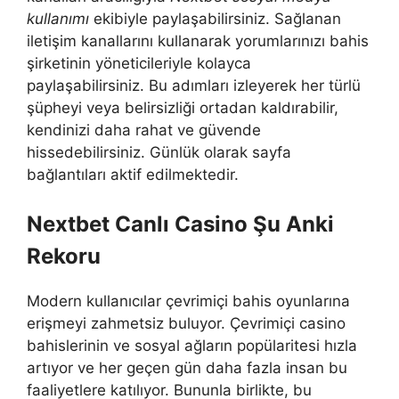
kullanımı
ekibiyle paylaşabilirsiniz. Sağlanan
iletişim kanallarını kullanarak yorumlarınızı bahis
şirketinin yöneticileriyle kolayca
paylaşabilirsiniz. Bu adımları izleyerek her türlü
şüpheyi veya belirsizliği ortadan kaldırabilir,
kendinizi daha rahat ve güvende
hissedebilirsiniz. Günlük olarak sayfa
bağlantıları aktif edilmektedir.
Nextbet Canlı Casino Şu Anki
Rekoru
Modern kullanıcılar çevrimiçi bahis oyunlarına
erişmeyi zahmetsiz buluyor. Çevrimiçi casino
bahislerinin ve sosyal ağların popülaritesi hızla
artıyor ve her geçen gün daha fazla insan bu
faaliyetlere katılıyor. Bununla birlikte, bu