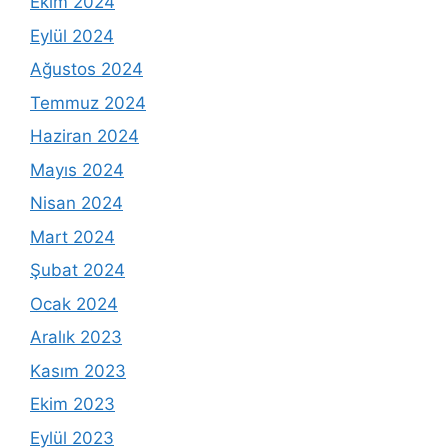
Ekim 2024
Eylül 2024
Ağustos 2024
Temmuz 2024
Haziran 2024
Mayıs 2024
Nisan 2024
Mart 2024
Şubat 2024
Ocak 2024
Aralık 2023
Kasım 2023
Ekim 2023
Eylül 2023