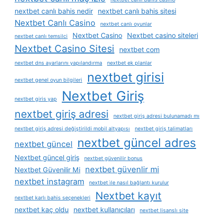
nextbet canlı bahis nedir
nextbet canlı bahis sitesi
Nextbet Canlı Casino
nextbet canlı oyunlar
Nextbet Casino
Nextbet casino siteleri
nextbet canlı temsilci
Nextbet Casino Sitesi
nextbet com
nextbet dns ayarlarını yapılandırma
nextbet ek planlar
nextbet girisi
nextbet genel oyun bilgileri
Nextbet Giriş
nextbet giris yap
nextbet giriş adresi
nextbet giriş adresi bulunamadı mı
nextbet giriş adresi değiştirildi mobil altyapısı
nextbet giriş talimatları
nextbet güncel adres
nextbet güncel
Nextbet güncel giriş
nextbet güvenilir bonus
nextbet güvenlir mi
Nextbet Güvenilir Mi
nextbet instagram
nextbet i̇le nasıl bağlantı kurulur
Nextbet kayıt
nextbet karlı bahis seçenekleri
nextbet kaç oldu
nextbet kullanıcıları
nextbet lisanslı site