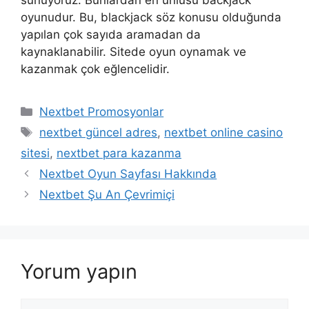
oyunudur. Bu, blackjack söz konusu olduğunda
yapılan çok sayıda aramadan da
kaynaklanabilir. Sitede oyun oynamak ve
kazanmak çok eğlencelidir.
Kategoriler
Nextbet Promosyonlar
Etiketler
nextbet güncel adres
,
nextbet online casino
sitesi
,
nextbet para kazanma
Nextbet Oyun Sayfası Hakkında
Nextbet Şu An Çevrimiçi
Yorum yapın
Yorum