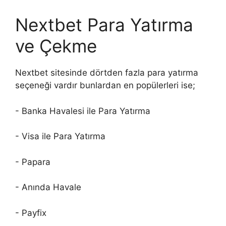
Nextbet Para Yatırma
ve Çekme
Nextbet sitesinde dörtden fazla para yatırma
seçeneği vardır bunlardan en popülerleri ise;
- Banka Havalesi ile Para Yatırma
- Visa ile Para Yatırma
- Papara
- Anında Havale
- Payfix