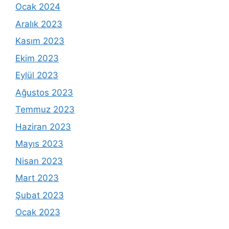
Ocak 2024
Aralık 2023
Kasım 2023
Ekim 2023
Eylül 2023
Ağustos 2023
Temmuz 2023
Haziran 2023
Mayıs 2023
Nisan 2023
Mart 2023
Şubat 2023
Ocak 2023