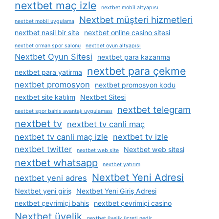
nextbet maç izle
nextbet mobil altyapısı
Nextbet müşteri hizmetleri
nextbet mobil uygulama
nextbet nasil bir site
nextbet online casino sitesi
nextbet orman spor salonu
nextbet oyun altyapısı
Nextbet Oyun Sitesi
nextbet para kazanma
nextbet para çekme
nextbet para yatirma
nextbet promosyon
nextbet promosyon kodu
nextbet site katılım
Nextbet Sitesi
nextbet telegram
nextbet spor bahis avantajı uygulaması
nextbet tv
nextbet tv canli maç
nextbet tv canli maç izle
nextbet tv izle
nextbet twitter
Nextbet web sitesi
nextbet web site
nextbet whatsapp
nextbet yatırım
Nextbet Yeni Adresi
nextbet yeni adres
Nextbet yeni giriş
Nextbet Yeni Giriş Adresi
nextbet çevrimiçi bahis
nextbet çevrimiçi casino
Nextbet üyelik
nextbet üyelik ücreti nedir