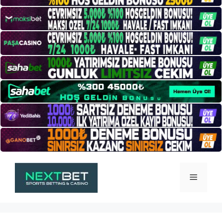
İçeriğe
atla
Menü