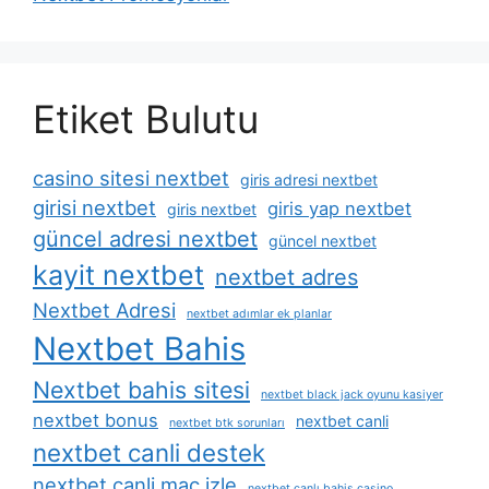
Etiket Bulutu
casino sitesi nextbet
giris adresi nextbet
girisi nextbet
giris yap nextbet
giris nextbet
güncel adresi nextbet
güncel nextbet
kayit nextbet
nextbet adres
Nextbet Adresi
nextbet adımlar ek planlar
Nextbet Bahis
Nextbet bahis sitesi
nextbet black jack oyunu kasiyer
nextbet bonus
nextbet canli
nextbet btk sorunları
nextbet canli destek
nextbet canli maç izle
nextbet canlı bahis casino