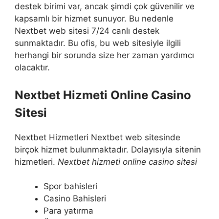
destek birimi var, ancak şimdi çok güvenilir ve
kapsamlı bir hizmet sunuyor. Bu nedenle
Nextbet web sitesi 7/24 canlı destek
sunmaktadır. Bu ofis, bu web sitesiyle ilgili
herhangi bir sorunda size her zaman yardımcı
olacaktır.
Nextbet Hizmeti Online Casino
Sitesi
Nextbet Hizmetleri Nextbet web sitesinde
birçok hizmet bulunmaktadır. Dolayısıyla sitenin
hizmetleri.
Nextbet hizmeti online casino sitesi
Spor bahisleri
Casino Bahisleri
Para yatırma