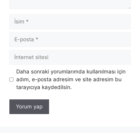
İsim
E-
posta
İnternet
sitesi
Daha sonraki yorumlarımda kullanılması için
adım, e-posta adresim ve site adresim bu
tarayıcıya kaydedilsin.