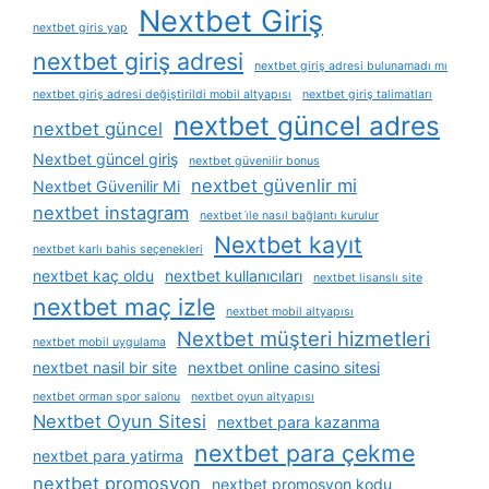
Nextbet Giriş
nextbet giris yap
nextbet giriş adresi
nextbet giriş adresi bulunamadı mı
nextbet giriş adresi değiştirildi mobil altyapısı
nextbet giriş talimatları
nextbet güncel adres
nextbet güncel
Nextbet güncel giriş
nextbet güvenilir bonus
nextbet güvenlir mi
Nextbet Güvenilir Mi
nextbet instagram
nextbet i̇le nasıl bağlantı kurulur
Nextbet kayıt
nextbet karlı bahis seçenekleri
nextbet kaç oldu
nextbet kullanıcıları
nextbet lisanslı site
nextbet maç izle
nextbet mobil altyapısı
Nextbet müşteri hizmetleri
nextbet mobil uygulama
nextbet nasil bir site
nextbet online casino sitesi
nextbet orman spor salonu
nextbet oyun altyapısı
Nextbet Oyun Sitesi
nextbet para kazanma
nextbet para çekme
nextbet para yatirma
nextbet promosyon
nextbet promosyon kodu