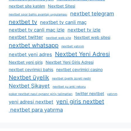
nextbet site katılım
Nextbet Sitesi
nextbet telegram
nextbet spor bahis avantajı uygulaması
nextbet tv
nextbet tv canli maç
nextbet tv canli maç izle
nextbet tv izle
nextbet twitter
Nextbet web sitesi
nextbet web site
nextbet whatsapp
nextbet yatırım
Nextbet Yeni Adresi
nextbet yeni adres
Nextbet yeni giriş
Nextbet Yeni Giriş Adresi
nextbet çevrimiçi bahis
nextbet çevrimiçi casino
Nextbet üyelik
nextbet üyelik ücreti nedir
Nextbet Şikayet
nextbet şu anki rekoru
twitter nextbet
poker nextbet nasıl oynanır giriş talimatları
yatırım
yeni giris nextbet
yeni adresi nextbet
nextbet para yatırma