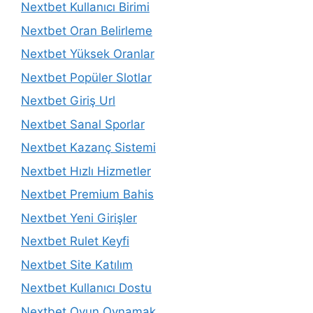
Nextbet Kullanıcı Birimi
Nextbet Oran Belirleme
Nextbet Yüksek Oranlar
Nextbet Popüler Slotlar
Nextbet Giriş Url
Nextbet Sanal Sporlar
Nextbet Kazanç Sistemi
Nextbet Hızlı Hizmetler
Nextbet Premium Bahis
Nextbet Yeni Girişler
Nextbet Rulet Keyfi
Nextbet Site Katılım
Nextbet Kullanıcı Dostu
Nextbet Oyun Oynamak