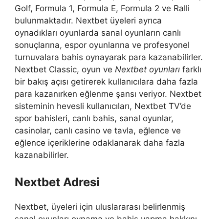
Golf, Formula 1, Formula E, Formula 2 ve Ralli
bulunmaktadır. Nextbet üyeleri ayrıca
oynadıkları oyunlarda sanal oyunların canlı
sonuçlarına, espor oyunlarına ve profesyonel
turnuvalara bahis oynayarak para kazanabilirler.
Nextbet Classic, oyun ve
Nextbet oyunları
farklı
bir bakış açısı getirerek kullanıcılara daha fazla
para kazanırken eğlenme şansı veriyor. Nextbet
sisteminin hevesli kullanıcıları, Nextbet TV’de
spor bahisleri, canlı bahis, sanal oyunlar,
casinolar, canlı casino ve tavla, eğlence ve
eğlence içeriklerine odaklanarak daha fazla
kazanabilirler.
Nextbet Adresi
Nextbet, üyeleri için uluslararası belirlenmiş