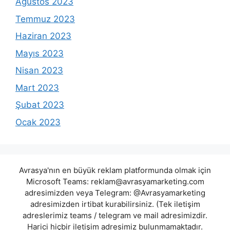
Ağustos 2023
Temmuz 2023
Haziran 2023
Mayıs 2023
Nisan 2023
Mart 2023
Şubat 2023
Ocak 2023
Avrasya'nın en büyük reklam platformunda olmak için
Microsoft Teams:
reklam@avrasyamarketing.com
adresimizden veya Telegram: @Avrasyamarketing
adresimizden irtibat kurabilirsiniz. (Tek iletişim
adreslerimiz teams / telegram ve mail adresimizdir.
Harici hiçbir iletişim adresimiz bulunmamaktadır.