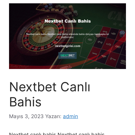
Nextbet Canlı
Bahis
Mayıs 3, 2023
Yazarı:
admin
Nextbet canlı bahis Nextbet canlı bahis