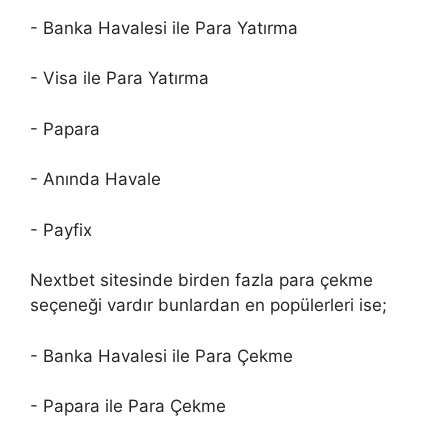
- Banka Havalesi ile Para Yatırma
- Visa ile Para Yatırma
- Papara
- Anında Havale
- Payfix
Nextbet sitesinde birden fazla para çekme
seçeneği vardır bunlardan en popülerleri ise;
- Banka Havalesi ile Para Çekme
- Papara ile Para Çekme