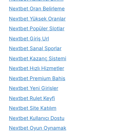
Nextbet Oran Belirleme
Nextbet Yüksek Oranlar
Nextbet Popüler Slotlar
Nextbet Giriş Url
Nextbet Sanal Sporlar
Nextbet Kazanç Sistemi
Nextbet Hızlı Hizmetler
Nextbet Premium Bahis
Nextbet Yeni Girişler
Nextbet Rulet Keyfi
Nextbet Site Katılım
Nextbet Kullanıcı Dostu
Nextbet Oyun Oynamak