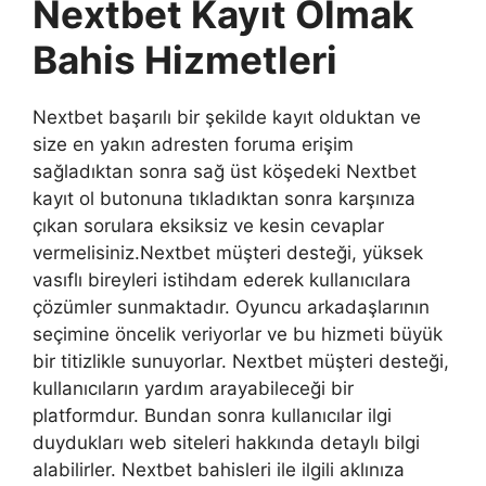
Nextbet Kayıt Olmak
Bahis Hizmetleri
Nextbet başarılı bir şekilde kayıt olduktan ve
size en yakın adresten foruma erişim
sağladıktan sonra sağ üst köşedeki Nextbet
kayıt ol butonuna tıkladıktan sonra karşınıza
çıkan sorulara eksiksiz ve kesin cevaplar
vermelisiniz.Nextbet müşteri desteği, yüksek
vasıflı bireyleri istihdam ederek kullanıcılara
çözümler sunmaktadır. Oyuncu arkadaşlarının
seçimine öncelik veriyorlar ve bu hizmeti büyük
bir titizlikle sunuyorlar. Nextbet müşteri desteği,
kullanıcıların yardım arayabileceği bir
platformdur. Bundan sonra kullanıcılar ilgi
duydukları web siteleri hakkında detaylı bilgi
alabilirler. Nextbet bahisleri ile ilgili aklınıza