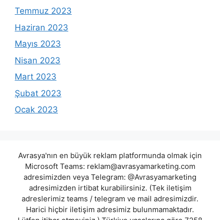
Temmuz 2023
Haziran 2023
Mayıs 2023
Nisan 2023
Mart 2023
Şubat 2023
Ocak 2023
Avrasya'nın en büyük reklam platformunda olmak için
Microsoft Teams:
reklam@avrasyamarketing.com
adresimizden veya Telegram: @Avrasyamarketing
adresimizden irtibat kurabilirsiniz. (Tek iletişim
adreslerimiz teams / telegram ve mail adresimizdir.
Harici hiçbir iletişim adresimiz bulunmamaktadır.