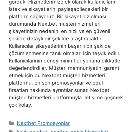
gördük. Hizmetlerimize ek olarak kullanıcıların
istek ve şikayetlerini paylaşabilecekleri bir
platform sağlıyoruz. Bir şikayetiniz olması
durumunda Nextbet müşteri hizmetleri
şikayetinizin nedenini en hızlı ve en güvenli
şekilde detaylı bir şekilde araştıracaktır.
Kullanıcılar şikayetlerinin başarılı bir şekilde
çözümlenmesine tanık olmaları için teşvik edilir.
Kullanıcılarının deneyiminin her yönünü dikkatle
değerlendirdiler. Müşteri memnuniyetini garanti
etmek için bu Nextbet müşteri hizmetleri
platformu, en son promosyonlar ve ödül
fırsatları hakkında ayrıntılar sunar. Nextbet
müşteri hizmetleri platformuyla iletişime geçmek
çok kolay.
Kategoriler
Nextbet Promosyonlar
Etiketler
kayit nextbet
,
nextbet bahis hizmetleri
,