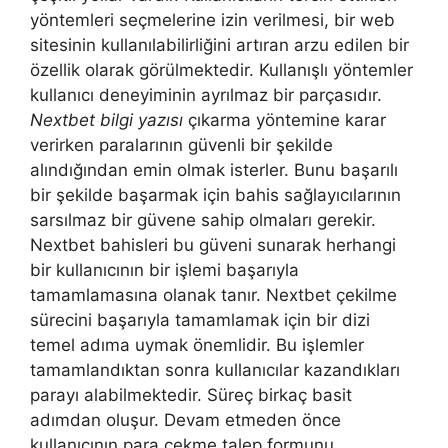
yöntemleri seçmelerine izin verilmesi, bir web
sitesinin kullanılabilirliğini artıran arzu edilen bir
özellik olarak görülmektedir. Kullanışlı yöntemler
kullanıcı deneyiminin ayrılmaz bir parçasıdır.
Nextbet bilgi yazısı
çıkarma yöntemine karar
verirken paralarının güvenli bir şekilde
alındığından emin olmak isterler. Bunu başarılı
bir şekilde başarmak için bahis sağlayıcılarının
sarsılmaz bir güvene sahip olmaları gerekir.
Nextbet bahisleri bu güveni sunarak herhangi
bir kullanıcının bir işlemi başarıyla
tamamlamasına olanak tanır. Nextbet çekilme
sürecini başarıyla tamamlamak için bir dizi
temel adıma uymak önemlidir. Bu işlemler
tamamlandıktan sonra kullanıcılar kazandıkları
parayı alabilmektedir. Süreç birkaç basit
adımdan oluşur. Devam etmeden önce
kullanıcının para çekme talep formunu