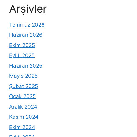
Arşivler
Temmuz 2026
Haziran 2026
Ekim 2025
Eylül 2025
Haziran 2025
Mayıs 2025
Şubat 2025
Ocak 2025
Aralık 2024
Kasım 2024
Ekim 2024