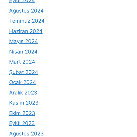
Eylül 2024
Ağustos 2024
Temmuz 2024
Haziran 2024
Mayıs 2024
Nisan 2024
Mart 2024
Şubat 2024
Ocak 2024
Aralık 2023
Kasım 2023
Ekim 2023
Eylül 2023
Ağustos 2023