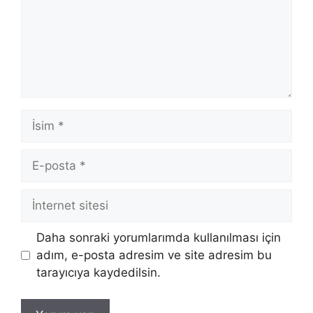
İsim
E-
posta
İnternet
sitesi
Daha sonraki yorumlarımda kullanılması için
adım, e-posta adresim ve site adresim bu
tarayıcıya kaydedilsin.