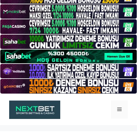
İçeriğe
atla
Menü