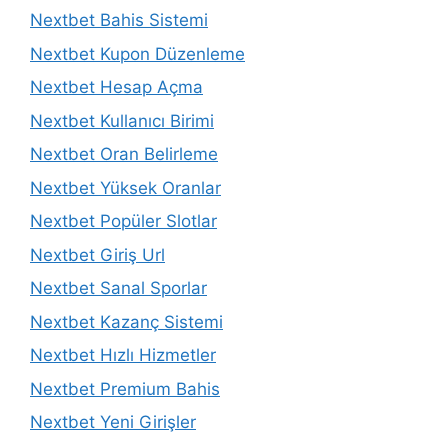
Nextbet Bahis Sistemi
Nextbet Kupon Düzenleme
Nextbet Hesap Açma
Nextbet Kullanıcı Birimi
Nextbet Oran Belirleme
Nextbet Yüksek Oranlar
Nextbet Popüler Slotlar
Nextbet Giriş Url
Nextbet Sanal Sporlar
Nextbet Kazanç Sistemi
Nextbet Hızlı Hizmetler
Nextbet Premium Bahis
Nextbet Yeni Girişler