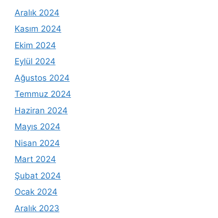
Aralık 2024
Kasım 2024
Ekim 2024
Eylül 2024
Ağustos 2024
Temmuz 2024
Haziran 2024
Mayıs 2024
Nisan 2024
Mart 2024
Şubat 2024
Ocak 2024
Aralık 2023