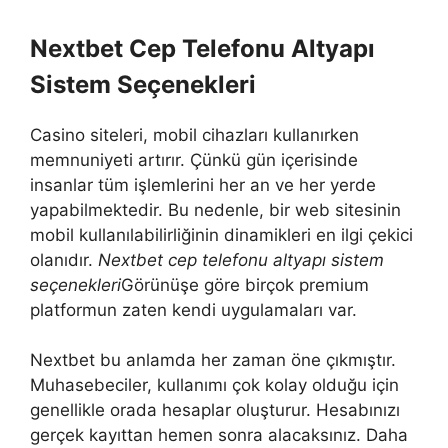
Nextbet Cep Telefonu Altyapı
Sistem Seçenekleri
Casino siteleri, mobil cihazları kullanırken
memnuniyeti artırır. Çünkü gün içerisinde
insanlar tüm işlemlerini her an ve her yerde
yapabilmektedir. Bu nedenle, bir web sitesinin
mobil kullanılabilirliğinin dinamikleri en ilgi çekici
olanıdır.
Nextbet cep telefonu altyapı sistem
seçenekleri
Görünüşe göre birçok premium
platformun zaten kendi uygulamaları var.
Nextbet bu anlamda her zaman öne çıkmıştır.
Muhasebeciler, kullanımı çok kolay olduğu için
genellikle orada hesaplar oluşturur. Hesabınızı
gerçek kayıttan hemen sonra alacaksınız. Daha