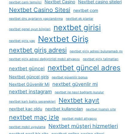
Nextbet Casino
Nextbet casino siteleri
nextbet canlı temsilci
Nextbet Casino Sitesi
nextbet com
nextbet dns ayarlarını yapılandırma
nextbet ek planlar
nextbet girisi
nextbet genel oyun bilgileri
Nextbet Giriş
nextbet giris yap
nextbet giriş adresi
nextbet giriş adresi bulunamadı mı
nextbet giriş adresi değiştirildi mobil altyapısı
nextbet giriş talimatları
nextbet güncel adres
nextbet güncel
Nextbet güncel giriş
nextbet güvenilir bonus
nextbet güvenlir mi
Nextbet Güvenilir Mi
nextbet instagram
nextbet i̇le nasıl bağlantı kurulur
Nextbet kayıt
nextbet karlı bahis seçenekleri
nextbet kaç oldu
nextbet kullanıcıları
nextbet lisanslı site
nextbet maç izle
nextbet mobil altyapısı
Nextbet müşteri hizmetleri
nextbet mobil uygulama
nextbet nasil bir site
nextbet online casino sitesi