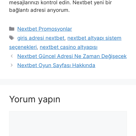
mesajlarınızı kontrol edin. Nextbet yeni bir
bağlantı adresi arıyorum.
Kategoriler
Nextbet Promosyonlar
Etiketler
giris adresi nextbet
,
nextbet altyapı sistem
seçenekleri
,
nextbet casino altyapısı
Nextbet Güncel Adresi Ne Zaman Değişecek
Nextbet Oyun Sayfası Hakkında
Yorum yapın
Yorum