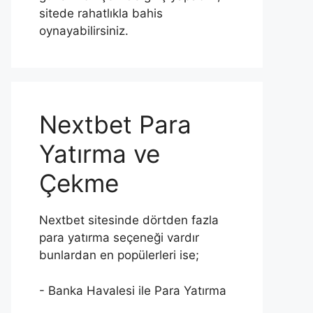
sitede rahatlıkla bahis
oynayabilirsiniz.
Nextbet Para
Yatırma ve
Çekme
Nextbet sitesinde dörtden fazla
para yatırma seçeneği vardır
bunlardan en popülerleri ise;
- Banka Havalesi ile Para Yatırma