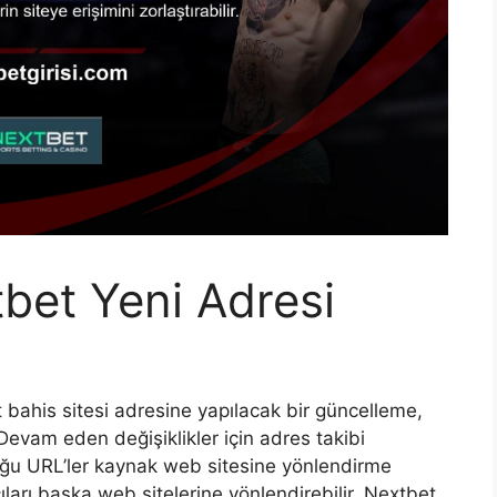
bet Yeni Adresi
bahis sitesi adresine yapılacak bir güncelleme,
r. Devam eden değişiklikler için adres takibi
nduğu URL’ler kaynak web sitesine yönlendirme
ıları başka web sitelerine yönlendirebilir. Nextbet